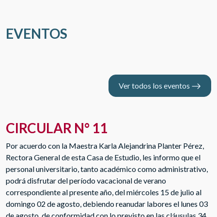
Regístrate ahora y sé parte del mejor lugar
para el talento.
EVENTOS
Seguimiento de tu registro
Dale seguimiento tu ingreso a CUCEA, el
mejor lugar para el talento.
Ver todos los eventos
Derecho al IMSS
CIRCULAR N° 11
El seguro médico es tu derecho, enterate
como ejercerlo.
Por acuerdo con la Maestra Karla Alejandrina Planter Pérez,
Rectora General de esta Casa de Estudio, les informo que el
personal universitario, tanto académico como administrativo,
Beca CONAHCyT
podrá disfrutar del período vacacional de verano
correspondiente al presente año, del miércoles 15 de julio al
Se convoca a profesionistas de nacionalidad
domingo 02 de agosto, debiendo reanudar labores el lunes 03
mexicana o extranjera a participar en el
de agosto, de conformidad con lo previsto en las cláusulas 34
proceso de selección para obtener una beca