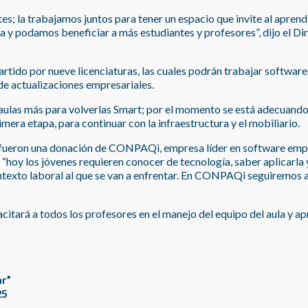
tes; la trabajamos juntos para tener un espacio que invite al apren
a y podamos beneficiar a más estudiantes y profesores”, dijo el Di
artido por nueve licenciaturas, las cuales podrán trabajar softwa
de actualizaciones empresariales.
aulas más para volverlas Smart; por el momento se está adecuando 
era etapa, para continuar con la infraestructura y el mobiliario.
fueron una donación de CONPAQi, empresa líder en software empre
hoy los jóvenes requieren conocer de tecnología, saber aplicarla 
 contexto laboral al que se van a enfrentar. En CONPAQi seguiremo
citará a todos los profesores en el manejo del equipo del aula y a
ar”
25