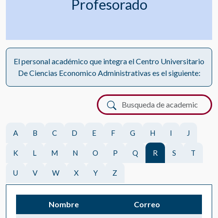
Profesorado
El personal académico que integra el Centro Universitario
De Ciencias Economico Administrativas es el siguiente:
A
B
C
D
E
F
G
H
I
J
K
L
M
N
O
P
Q
R
S
T
U
V
W
X
Y
Z
Nombre
Correo